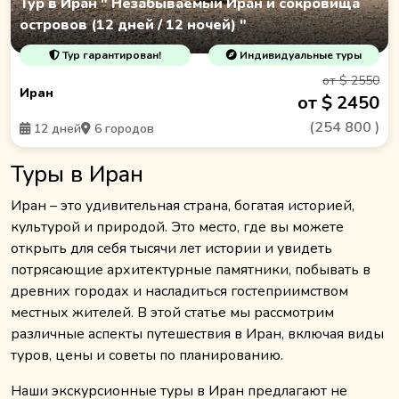
Тур в Иран " Незабываемый Иран и сокровища
островов (12 дней / 12 ночей) "
Тур гарантирован!
Индивидуальные туры
от $ 2550
Иран
от $ 2450
(
254 800
)
12 дней
6 городов
Туры в Иран
Иран – это удивительная страна, богатая историей,
культурой и природой. Это место, где вы можете
открыть для себя тысячи лет истории и увидеть
потрясающие архитектурные памятники, побывать в
древних городах и насладиться гостеприимством
местных жителей. В этой статье мы рассмотрим
различные аспекты путешествия в Иран, включая виды
туров, цены и советы по планированию.
Наши экскурсионные туры в Иран предлагают не