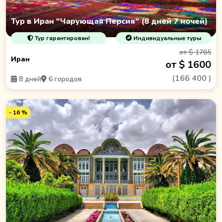
Тур в Иран "Чарующая Персия" (8 дней 7 ночей)
Тур гарантирован!
Индивидуальные туры
от $ 1765
Иран
от $ 1600
(
166 400
)
8 дней
6 городов
- 16 %