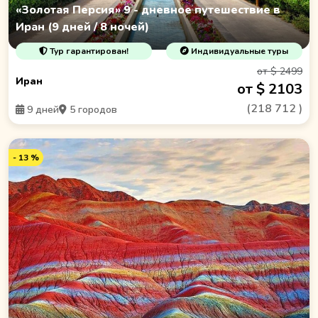
«Золотая Персия» 9 - дневное путешествие в
Иран (9 дней / 8 ночей)
Тур гарантирован!
Индивидуальные туры
от $ 2499
Иран
от $ 2103
(
218 712
)
9 дней
5 городов
- 13 %