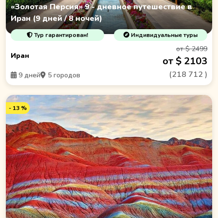
«Золотая Персия» 9 - дневное путешествие в
Иран (9 дней / 8 ночей)
Тур гарантирован!
Индивидуальные туры
от $ 2499
Иран
от $ 2103
(
218 712
)
9 дней
5 городов
- 13 %