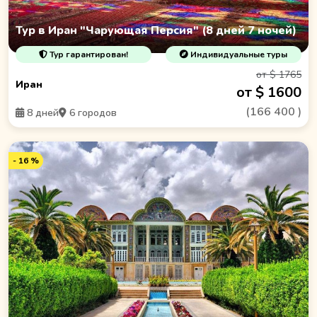
Тур в Иран "Чарующая Персия" (8 дней 7 ночей)
Тур гарантирован!
Индивидуальные туры
от $ 1765
Иран
от $ 1600
(
166 400
)
8 дней
6 городов
- 16 %