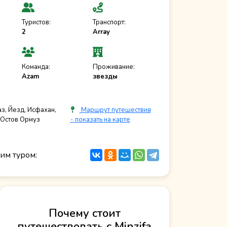
Туристов:
Транспорт:
2
Array
Команда:
Проживание:
Azam
звезды
з, Йезд, Исфахан,
Маршрут путешествия
 Остов Ормуз
- показать на карте
им туром:
Почему стоит
путешествовать с Minzifa