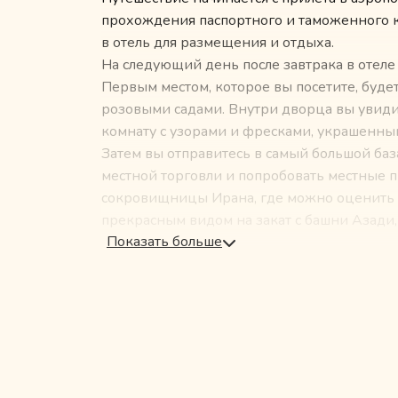
прохождения паспортного и таможенного ко
в отель для размещения и отдыха.
На следующий день после завтрака в отеле 
Первым местом, которое вы посетите, буде
розовыми садами. Внутри дворца вы увиди
комнату с узорами и фресками, украшенны
Затем вы отправитесь в самый большой баз
местной торговли и попробовать местные 
сокровищницы Ирана, где можно оценить бо
прекрасным видом на закат с башни Азади,
Показать больше
На следующий день вы отправитесь на ост
заливе. Здесь вы посетите ущелье Чахку с 
также деревню Лафт, где сохранились дом
верфи.
Во время вашего пребывания на острове Ке
плато с необычными скалами, и остров Хен