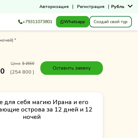
|
|
Авторизация
Регистрация
Рубль
+79311073801
Whatsapp
Создай свой тур
ночей) "
Цена:
$ 2550
Оставить заявку
50
(
254 800
)
е для себя магию Ирана и его
ающие острова за 12 дней и 12
ночей