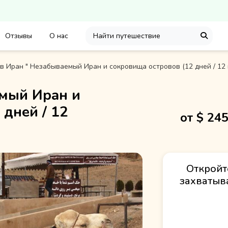
Отзывы
О нас
в Иран " Незабываемый Иран и сокровища островов (12 дней / 12 
емый Иран и
 дней / 12
от $
24
Откройт
захватыв