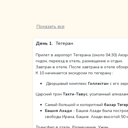
Показать все
День 1.
Тегеран
Прилет в аэропорт Тегерана (около 04:30) Аеэ
гидом, переезд в отель, размещение и отдых.
Завтрак в отеле. После завтрака в отеле обзор
К 10 начинается экскурсии по тегерану :
Дворцовый комплекс
Голлестан
с его зер
Царский трон
Тахти-Тавус
, усыпанный алмазам
Самый большой и колоритный
базар Тегер
Башня Азади
- Башня Азади была построе
свободы Ирана. Башня Азади высотой 50 
Трансфер в отель, Размещение, Ужин.