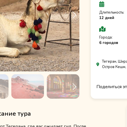
Длительность:
12 дней
Города:
6 городов
Тегеран, Шира
Остров Кешм,
Поделиться эт
ание тура
рт Тегерана, где вас ожидает гид. После