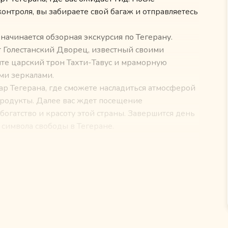
нтроля, вы забираете свой багаж и отправляетесь
начинается обзорная экскурсия по Тегерану.
т Голестанский Дворец, известный своими
те царский трон Тахти-Тавус и мраморную
ми зеркалами.
ар Тегерана, где сможете насладиться атмосферой
продукты. Далее вас ждет посещение
гатство и красоту этой страны. Завершится день
 символа свободы в Тегеране.
ров Кешм, самый крупный остров в Персидском
его естественными скульптурами и барельефами, а
а с ветровыми башнями и старые португальские
шм вы также посетите Долину звезд, гористое
гам с его мангровыми лесами и возможностью