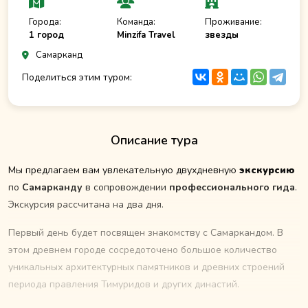
Города:
Команда:
Проживание:
1 город
Minzifa Travel
звезды
Самарканд
Поделиться этим туром:
Описание тура
Мы предлагаем вам увлекательную двухдневную
экскурсию
по
Самарканду
в сопровождении
профессионального гида
.
Экскурсия рассчитана на два дня.
Первый день будет посвящен знакомству с Самаркандом. В
этом древнем городе сосредоточено большое количество
уникальных архитектурных памятников и древних строений
периода правления Тимуридов и других династий.