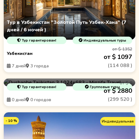
Тур в Узбекистан "Золотой Путь Узбек-Хана" (7
дней / 6 ночей )
Тур гарантирован!
Индивидуальные туры
от $ 1352
Узбекистан
от $ 1097
(
114 088
)
7 дней
3 города
Таджикистан - 10 дней волшебства
от $ 0
Тур гарантирован!
Групповые туры
от $ 2880
(
299 520
)
0 дней
0 городов
- 10 %
Индивидуальная