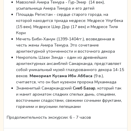
Мавзолей Амира Темура - Гур-Эмир (14 век),
усыпальница Амира Тимура и его детей
Площадь Регистан - сердце старого города, на
которой находится триада медресе: Медресе Улугбека
(15 век), Медресе Шер Дор (17 век) и Медресе Тиля
Кори
Мечеть Биби-Ханум (1399-1404гг.), возведенная в
честь жены Амира Темура. Это сочетание
архитектурной утонченности и восточного декора
Некрополь Шахи Зинда - один из древнейших
архитектурных ансамблей Самарканда, представляет
собой уникальный музей глазурованного декора 14-15
веков.
Мемориал Кусама Ибн Аббаса
(9 в.),
считается, что он был кузеном пророка Мухаммада
Знаменитый Самаркандский
Сиеб Базар
, который так
и манит ароматом сладких спелых дынь, специями,
восточными сладостями, свежими сочными фруктами,
горячими и вкусными лепешками
Продолжительность экскурсии: 6 - 7 часов