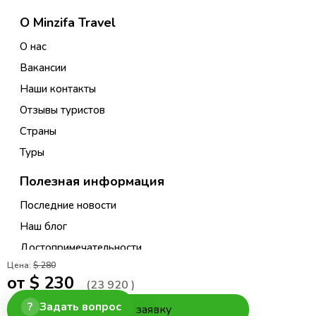
О Minzifa Travel
О нас
Вакансии
Наши контакты
Отзывы туристов
Страны
Туры
Полезная информация
Последние новости
Наш блог
Достопримечательности
Цена:
$ 280
Правила Бронирования Туров
от $
230
(
23 920
)
Правила Бронирования Гостиниц
?
Задать вопрос
Оставить заявку
Условия бронирования экскурсий