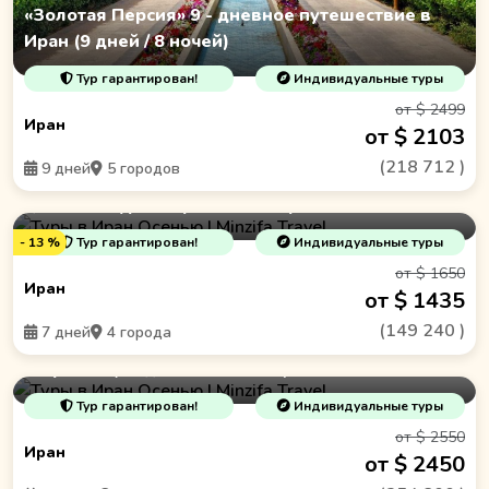
«Золотая Персия» 9 - дневное путешествие в
Иран (9 дней / 8 ночей)
Тур гарантирован!
Индивидуальные туры
от $ 2499
Иран
от $ 2103
(
218 712
)
9 дней
5 городов
Островные сокровища Персидского залива: 6-
дневный тур по Иранским островам
- 13 %
Тур гарантирован!
Индивидуальные туры
от $ 1650
Иран
от $ 1435
(
149 240
)
7 дней
4 города
Тур в Иран " Незабываемый Иран и сокровища
островов (12 дней / 12 ночей) "
Тур гарантирован!
Индивидуальные туры
от $ 2550
Иран
от $ 2450