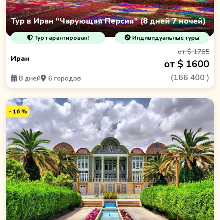
Тур в Иран "Чарующая Персия" (8 дней 7 ночей)
Тур гарантирован!
Индивидуальные туры
от $ 1765
Иран
от $ 1600
(
166 400
)
8 дней
6 городов
- 16 %