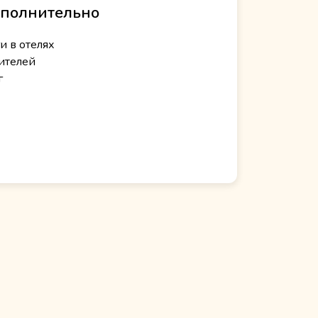
полнительно
и в отелях
ителей
г