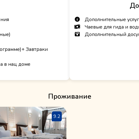
До
ения
Дополнительные услуг
Чаевые для гида и вод
ные)
Дополнительный досу
рограмме)+ Завтраки
а в нац доме
Проживание
9.2