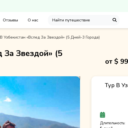
Отзывы
О нас
В Узбекистан «Вслед За Звездой» (5 Дней-3 Города)
д За Звездой» (5
от $
9
Тур В У
Длительность: