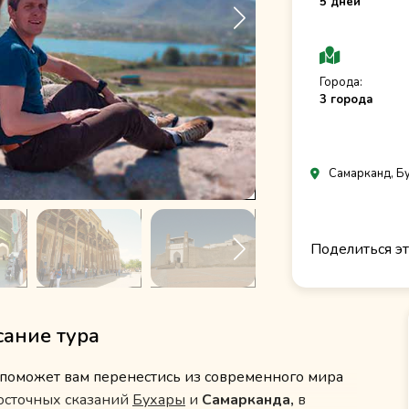
5 дней
Города:
3 города
Самарканд, Б
Поделиться эт
ание тура
 поможет вам перенестись из современного мира
восточных сказаний
Бухары
и
Самарканда,
в