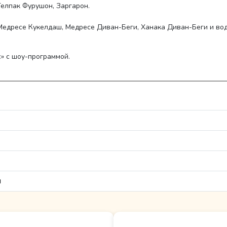
Телпак Фурушон, Заргарон.
 Медресе Кукелдаш, Медресе Диван-Беги, Ханака Диван-Беги и во
» с шоу-программой.
я