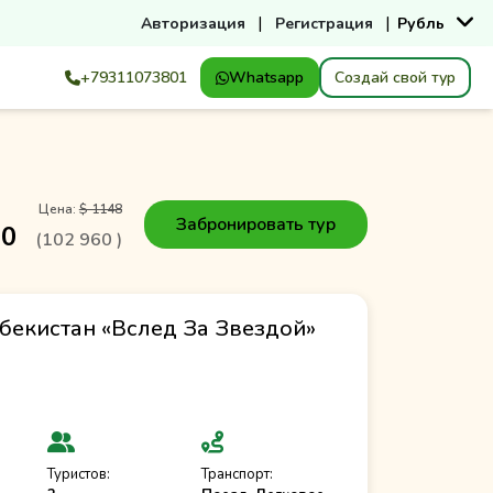
|
|
Авторизация
Регистрация
Рубль
+79311073801
Whatsapp
Создай свой тур
Цена:
$ 1148
Забронировать тур
90
(
102 960
)
збекистан «Вслед За Звездой»
Туристов:
Транспорт: