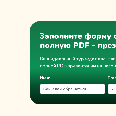
travel@minzifatravel.com
Заполните форму о
полную PDF - пре
Ваш идеальный тур ждет вас! Зап
полной PDF-презентации нашего 
Имя:
Ema