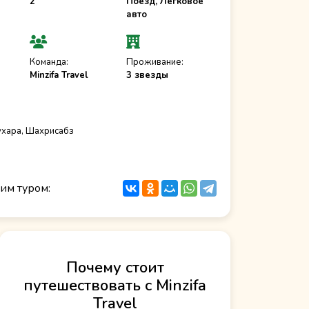
2
Поезд, Легковое
авто
Команда:
Проживание:
Minzifa Travel
3 звезды
ухара, Шахрисабз
им туром:
Почему стоит
путешествовать с Minzifa
Travel