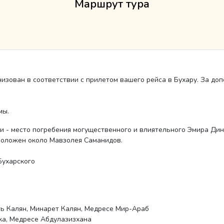
Маршрут тура
низован в соответствии с прилетом вашего рейса в Бухару. За до
мы.
 - место погребения могущественного и влиятельного Эмира Дин
положен около Мавзолея Саманидов.
Бухарского
ь Калян, Минарет Калян, Медресе Мир-Араб
ка, Медресе Абдулазизхана