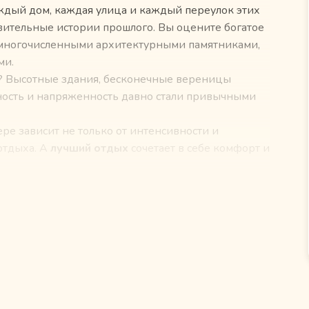
аждый дом, каждая улица и каждый переулок этих
вительные истории прошлого. Вы оцените богатое
 многочисленными архитектурными памятниками,
ми.
те? Высотные здания, бесконечные вереницы
ность и напряженность давно стали привычными
ре зависит не только от интенсивности и
отдыха. А
лучший отдых
сочетает в себе комфорт и
ов 24/7, встречу в аэропорту, трансферы в
ли, вкусную
национальную кухню
,
 персонал. И небольшой подарок от команды
ой
отдых
в
солнечном Узбекистане
!
.
ы, спрашивайте у наших тур операторов на