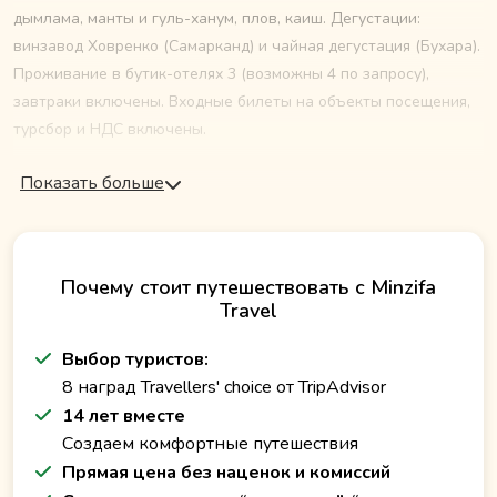
дымлама, манты и гуль-ханум, плов, каиш. Дегустации:
винзавод Ховренко (Самарканд) и чайная дегустация (Бухара).
Проживание в бутик-отелях 3 (возможны 4 по запросу),
завтраки включены. Входные билеты на объекты посещения,
турсбор и НДС включены.
Показать больше
Почему стоит путешествовать с Minzifa
Travel
Выбор туристов:
8 наград Travellers' choice от TripAdvisor
14 лет вместе
Создаем комфортные путешествия
Прямая цена без наценок и комиссий