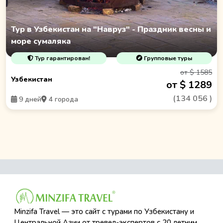
Тур в Узбекистан на "Навруз" - Праздник весны и
море сумаляка
Тур гарантирован!
Групповые туры
от $ 1585
Узбекистан
от $ 1289
(
134 056
)
9 дней
4 города
Minzifa Travel — это сайт с турами по Узбекистану и
Центральной Азии от тревел-экспертов с 20 летним