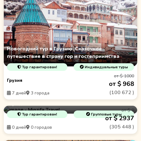
Новогодний тур в Грузию: Сказочное
путешествие в страну гор и гостеприимства
Тур гарантирован!
Индивидуальные туры
от $ 1000
Грузия
от $ 968
(
100 672
)
7 дней
3 города
Иран за 12 дней: чудесная история и красота
городов
от $ 0
Тур гарантирован!
Групповые туры
от $ 2937
(
305 448
)
0 дней
0 городов