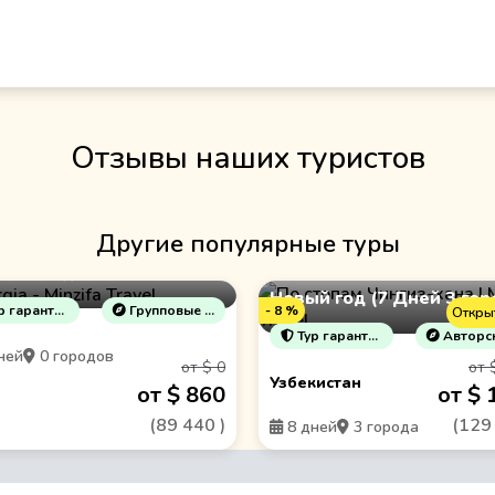
Отзывы наших туристов
Другие популярные туры
Тур "Узбекская Зима" на
ия на 7 дней
Новый год (7 Дней 3 гор
- 8 %
гарантирован!
Групповые туры
Откры
Тур гарантирован!
Авторские туры в Уз
ней
0 городов
от $ 0
от 
Узбекистан
от $ 860
от $ 
(
89 440
)
(
129
8 дней
3 города