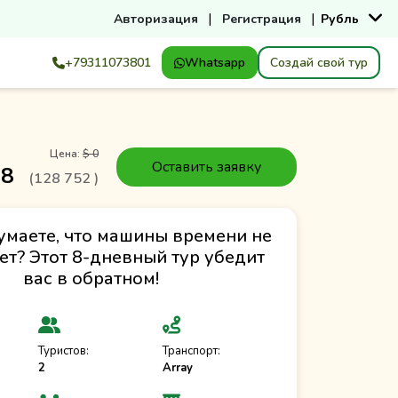
|
|
Авторизация
Регистрация
Рубль
+79311073801
Whatsapp
Создай свой тур
Цена:
$ 0
Оставить заявку
38
(
128 752
)
умаете, что машины времени не
ет? Этот 8-дневный тур убедит
вас в обратном!
Туристов:
Транспорт:
2
Array