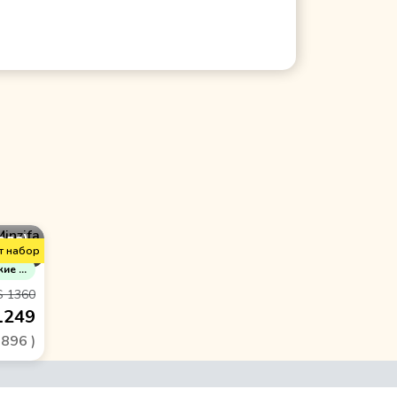
ода)
т набор
бекистан
$ 1360
1249
 896
)