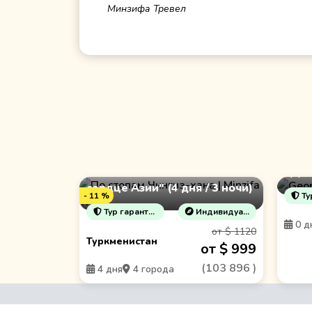
Минзифа Тревел
"Туркменистан: 4 дня в
Груз
сердце Азии" (4 дня / 3 ночи)
- 11 %
Тур 
Тур гарантирован!
Индивидуальные туры
0 д
от $ 1120
Туркменистан
от $ 999
(
103 896
)
4 дня
4 города