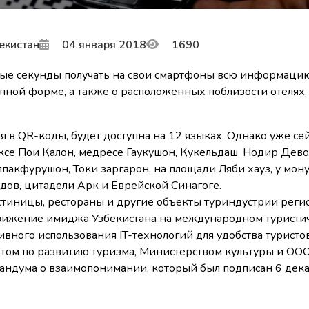
екистан
04 января 2018
1690
ные секунды получать на свои смартфоны всю информаци
пной форме, а также о расположенных поблизости отелях,
 в QR-коды, будет доступна на 12 языках. Однако уже се
се Пои Калон, медресе Гаукушон, Кукельдаш, Нодир Дево
лпакфурушон, Токи заргарон, на площади Ляби хауз, у мон
ов, цитадели Арк и Еврейской Синагоге.
стиницы, рестораны и другие объекты туриндустрии регио
вижение имиджа Узбекистана на международном туристи
ивного использования IT-технологий для удобства туристов
том по развитию туризма, Министерством культуры и ООО
рандума о взаимопонимании, который был подписан 6 дек