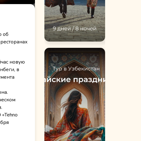
ю об
 ресторанах
йчас новую
нбеги, в
умента
на.
ческом
.
 «Tehno
абря