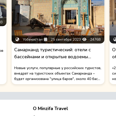
03
Узбекистан
25 сентября 2023
24768
Самарканд туристический: отели с
О
ов
бассейнами и открытые водоемы...
о
Новые услуги, популярные у российских туристов,
«2
внедрят на туристских объектах Самарканда –
си
будет организована "улица баров", около 40 бас...
но
О Minzifa Travel