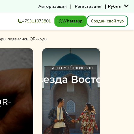
|
|
Авторизация
Регистрация
Рубль
+79311073801
Whatsapp
Создай свой тур
ары появились QR-коды
QR-