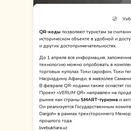
Узб
QR-коды
позволяют туристам за считан
историческом объекте в удобной и досту
и других достопримечательностях.
До 1 апреля вся информация, заложенная
технологию можно опробовать в комплек
торговых куполах Токи сарофон, Токи те
Насриддину Афанди, в мавзолее Саманид
В феврале QR-кодами также оснастят го
Проект
«VERUM QR»
направлен на прод
рынке как страны
SMART-туризма
и акт
Он реализуется Государственным комите
Dargoh» в рамках трехстороннего Мемо
прошлого года.
livebukhara.uz