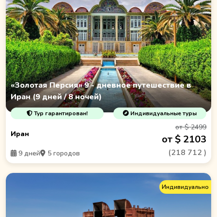
«Золотая Персия» 9 - дневное путешествие в
Иран (9 дней / 8 ночей)
Тур гарантирован!
Индивидуальные туры
от $ 2499
Иран
от $ 2103
(
218 712
)
9 дней
5 городов
Индивидуально