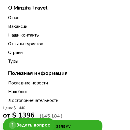
О Minzifa Travel
О нас
Вакансии
Наши контакты
Отзывы туристов
Страны
Туры
Полезная информация
Последние новости
Наш блог
Достопримечательности
Цена:
$ 1446
Правила Бронирования Туров
от $
1396
(
145 184
)
Правила Бронирования Гостиниц
?
Задать вопрос
Оставить заявку
Условия бронирования экскурсий