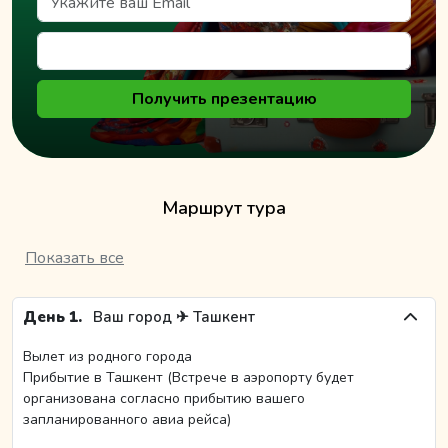
проверенные и имеют отличный рейтинг на трипадвайзере и
других платформат.
Стоимость тура «По стопам Чингиз-Хана» рассчитан на
Получить презентацию
индивидуальную группу от 2 туристов.
Бухара или Хива? Самарканд или Ташкент? А может все и
сразу? Попробуйте самые сочные фрукты, выросшие на
узбекской земле, насладитесь традиционной кухней
Маршрут тура
Узбекистана и привезите с собой не только фотографии, но и
воспоминания.
Показать все
Так же у нас есть похожие туры на эти даты, спрашивайте у
наших тур операторов на
travel@minzifatravel.com
День 1.
Ваш город ✈ Ташкент
Вылет из родного города
Прибытие в Ташкент (Встрече в аэропорту будет
организована согласно прибытию вашего
запланированного авиа рейса)