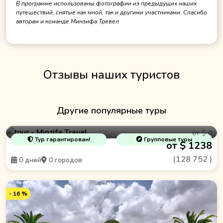
В программе использованы фотографии из предыдущих наших
путешествий, снятые как мной, так и другими участниками. Спасибо
авторам и команде Минзифа Тревел
Отзывы наших туристов
Другие популярные туры
По стопам Чингиз-хана
от $ 0
Тур гарантирован!
Групповые туры
от $ 1238
(
128 752
)
0 дней
0 городов
- 16 %