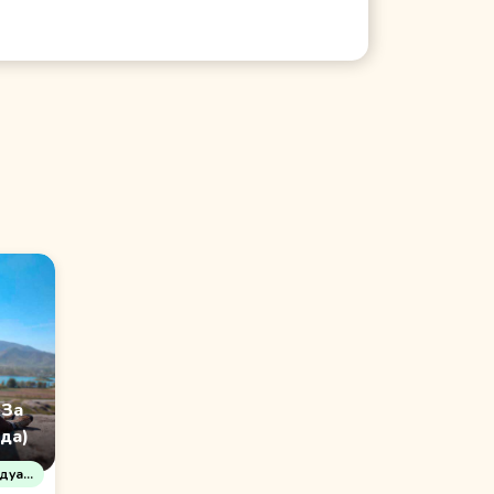
 За
да)
е туры