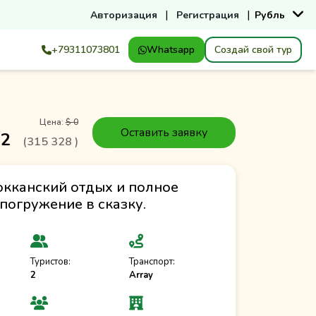
|
|
Авторизация
Регистрация
Рубль
+79311073801
Whatsapp
Создай свой тур
Цена:
$ 0
Оставить заявку
32
(
315 328
)
кканский отдых и полное
погружение в сказку.
Туристов:
Транспорт:
2
Array