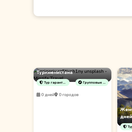
6 Дней Золото
Туркменистана
Тур гарантирован!
Групповые туры
0 дней
0 городов
Жемч
дней
Тур 