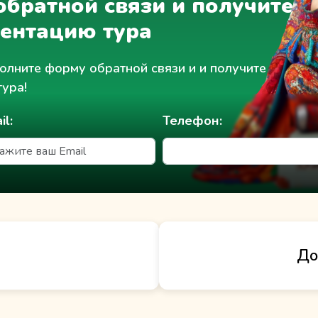
братной связи и получите
зентацию тура
олните форму обратной связи и и получите доступ 
тура!
il:
Телефон:
До