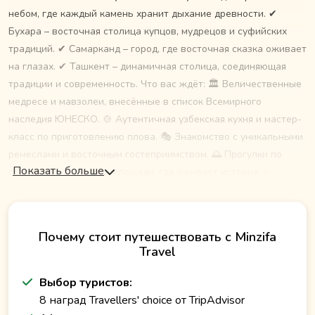
небом, где каждый камень хранит дыхание древности. ✔
Бухара – восточная столица купцов, мудрецов и суфийских
традиций. ✔ Самарканд – город, где восточная сказка оживает
на глазах. ✔ Ташкент – динамичная столица, соединяющая
традиции и современность. Что вас ждёт: 🏛 Величественные
медресе и мавзолеи, внесённые в список Всемирного
наследия ЮНЕСКО. 🍲 Аутентичная узбекская кухня и мастер-
класс по приготовлению плова. 🎭 Знакомство с уникальными
ремеслами и восточным гостеприимством. 🌅 Прогулки по
Показать больше
старинным улочкам и площади, где оживает история. ✨
Индивидуальный формат путешествия гарантирует свободу и
комфорт, чтобы вы могли наслаждаться маршрутом в
собственном темпе, получая максимум впечатлений.
Почему стоит путешествовать с Minzifa
Travel
Выбор туристов:
8 наград Travellers' choice от TripAdvisor