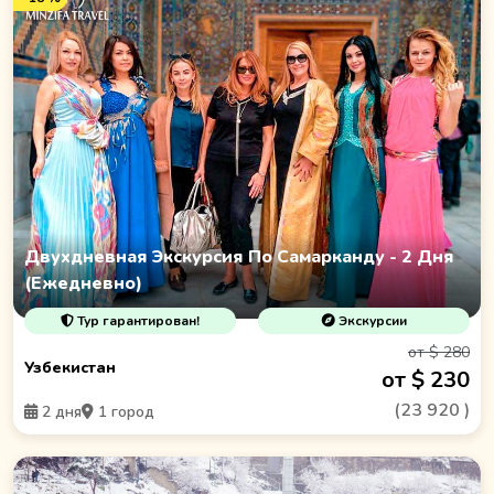
Двухдневная Экскурсия По Самарканду - 2 Дня
(Ежедневно)
Тур гарантирован!
Экскурсии
от $ 280
Узбекистан
от $ 230
(
23 920
)
2 дня
1 город