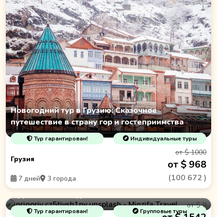
Новогодний тур в Грузию: Сказочное
путешествие в страну гор и гостеприимства
Тур гарантирован!
Индивидуальные туры
от $ 1000
Грузия
от $ 968
(
100 672
)
7 дней
3 города
6 Дней Золото Туркменистана
от $ 0
Тур гарантирован!
Групповые туры