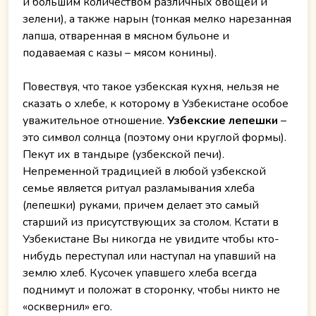
и большим количеством различных овощей и
зелени), а также нарын (тонкая мелко нарезанная
лапша, отваренная в мясном бульоне и
подаваемая с казы – мясом конины).
Повествуя, что такое узбекская кухня, нельзя не
сказать о хлебе, к которому в Узбекистане особое
уважительное отношение.
Узбекские лепешки
–
это символ солнца (поэтому они круглой формы).
Пекут их в тандыре (узбекской печи).
Непременной традицией в любой узбекской
семье является ритуал разламывания хлеба
(лепешки) руками, причем делает это самый
старший из присутствующих за столом. Кстати в
Узбекистане Вы никогда не увидите чтобы кто-
нибудь переступал или наступал на упавший на
землю хлеб. Кусочек упавшего хлеба всегда
поднимут и положат в сторонку, чтобы никто не
«осквернил» его.