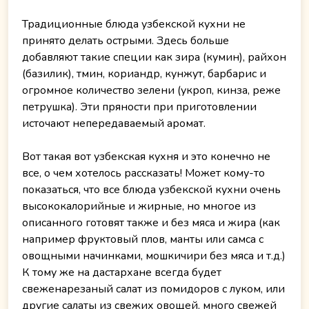
Традиционные блюда узбекской кухни не
принято делать острыми. Здесь больше
добавляют такие специи как зира (кумин), райхон
(базилик), тмин, кориандр, кунжут, барбарис и
огромное количество зелени (укроп, кинза, реже
петрушка). Эти пряности при приготовлении
источают непередаваемый аромат.
Вот такая вот узбекская кухня и это конечно не
все, о чем хотелось рассказать! Может кому-то
показаться, что все блюда узбекской кухни очень
высококалорийные и жирные, но многое из
описанного готовят также и без мяса и жира (как
например фруктовый плов, манты или самса с
овощными начинками, мошкичири без мяса и т.д.)
К тому же на дастархане всегда будет
свеженарезаный салат из помидоров с луком, или
другие салаты из свежих овощей, много свежей