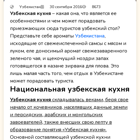
Узбекистан
30 сентября 2016
8673
Узбекская кухня
– какая она, что является ее
особенностями и чем может порадовать
приезжающих сюда туристов узбекский стол?
Представьте себе ароматы
Узбекистана
,
исходящие от свежеиспеченной самсы с мясом и
луком, еле доносимый аромат свежезаваренного
зеленого чая, и щекочущий ноздри запах
готовящегося в казане зирвака для плова. Это
лишь малая часть того, чем отдых в Узбекистане
может порадовать туриста.
Национальная узбекская кухня
Узбекская кухня
складывалась веками, беря свое
начало от кочевников, населявших данные земли
и персидских, арабских и монгольских
завоевателей, также внесших свою лепту в
образование понятия «Узбекская кухня».
Основной составляющей узбекской кухни