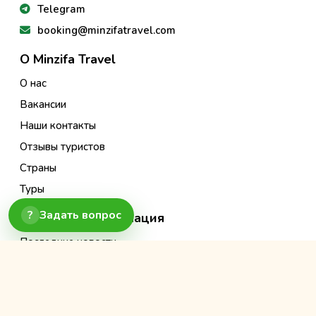
Telegram
booking@minzifatravel.com
О Minzifa Travel
О нас
Вакансии
Наши контакты
Отзывы туристов
Страны
Туры
?
Задать вопрос
Полезная информация
Последние новости
Наш блог
Достопримечательности
Правила Бронирования Туров