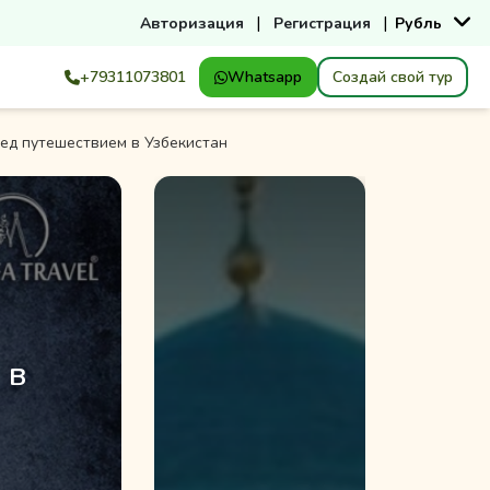
|
|
Авторизация
Регистрация
Рубль
+79311073801
Whatsapp
Создай свой тур
ед путешествием в Узбекистан
 в