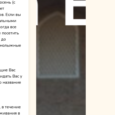
осень (с
ет
в. Если вы
ральными
огда все
 посетить
 до
орнолыжные
ющие Вас
идать Вас у
о название
 в течение
оживания в