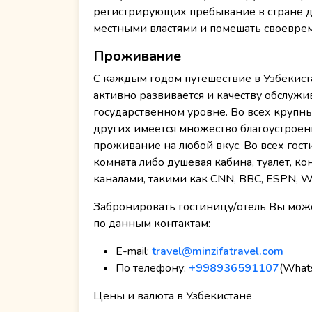
регистрирующих пребывание в стране д
местными властями и помешать своевре
Проживание
С каждым годом путешествие в Узбекиста
активно развивается и качеству обслуж
государственном уровне. Во всех крупны
других имеется множество благоустроен
проживание на любой вкус. Во всех гос
комната либо душевая кабина, туалет, 
каналами, такими как CNN, BBC, ESPN, Wi
Забронировать гостиницу/отель Вы может
по данным контактам:
E-mail:
travel@minzifatravel.com
По телефону:
+998936591107
(Whats
Цены и валюта в Узбекистане