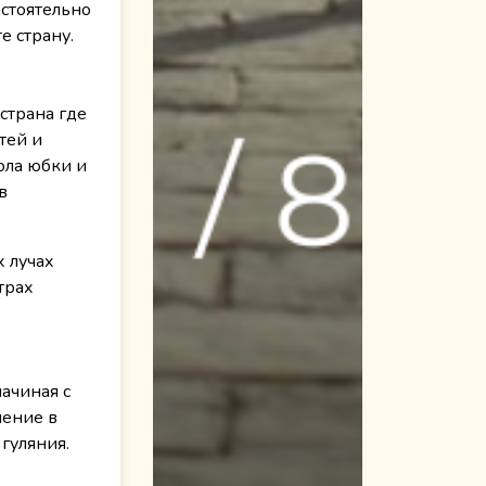
стоятельно
е страну.
 страна где
тей и
ола юбки и
в
х лучах
трах
ачиная с
ление в
гуляния.