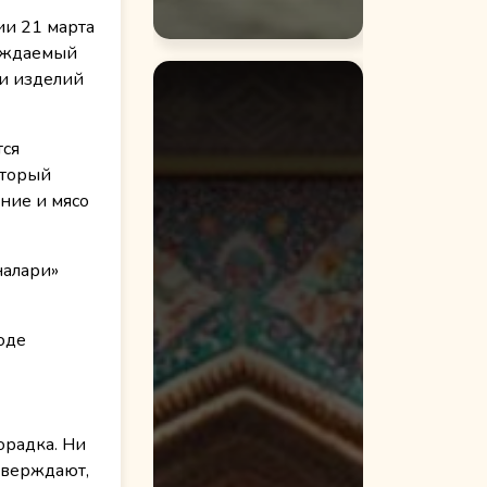
ии 21 марта
вождаемый
и изделий
тся
оторый
ние и мясо
налари»
оде
орадка. Ни
утверждают,