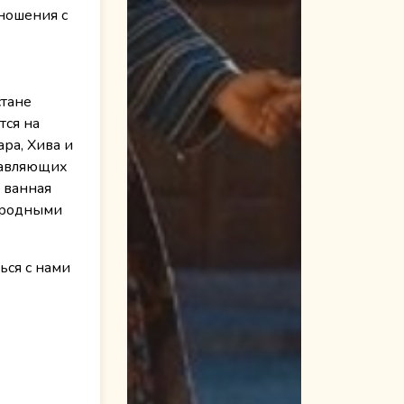
ношения с
стане
тся на
ра, Хива и
ставляющих
 ванная
народными
ься с нами