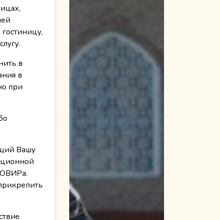
ницах,
ией
 гостиницу,
слугу.
нить в
ания в
но при
бо
ющий Вашу
рационной
 ОВИРа.
 прикрепить
ствие