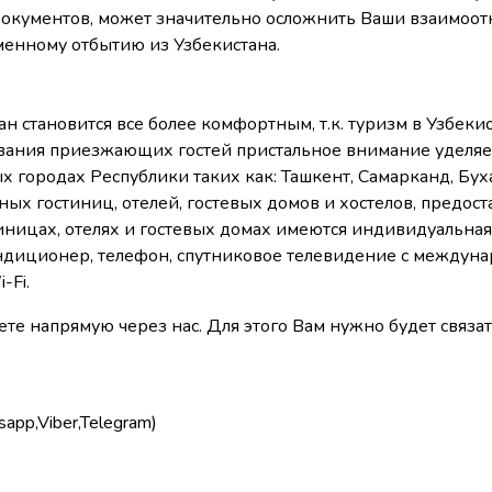
окументов, может значительно осложнить Ваши взаимоот
менному отбытию из Узбекистана.
н становится все более комфортным, т.к. туризм в Узбеки
ивания приезжающих гостей пристальное внимание уделяе
х городах Республики таких как: Ташкент, Самарканд, Буха
ных гостиниц, отелей, гостевых домов и хостелов, предо
тиницах, отелях и гостевых домах имеются индивидуальная
кондиционер, телефон, спутниковое телевидение с между
-Fi.
е напрямую через нас. Для этого Вам нужно будет связат
app,Viber,Telegram)