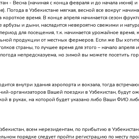
ан - Весна (начиная с конца февраля и до начала июня) и 
). Погода в Узбекистане мягкая, весной все вокруг начина
а короткое время. В конце апреля начинается сезон фрукто
е арбузы и дыни, насладится невероятно свежими и нату
риод для посещения, т.к. начинается урожайное время, к
ьной продукции от местных фермеров. Если же Вы хотите
лков страны, то лучшее время для этого – начало апреля и
 погода непредсказуема, но зимой вы можете посетить г
одится внутри здания аэропорта и вокзала, тогда встреча
ний-организаторов Вашей поездки в Узбекистан, будут ож
кой в руках, на которой будет указано либо Ваши ФИО либ
збекистан, всем нерезидентам, по прибытию в Узбекистан,
ательном порядке следует пройти регистрацию по месту пр