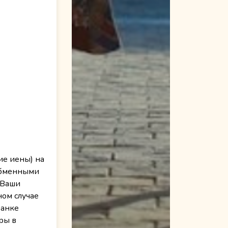
ие иены) на
 обменными
 Ваши
ном случае
банке
ры в