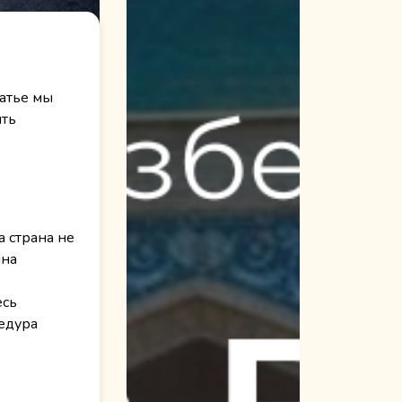
татье мы
ить
а страна не
ина
есь
цедура