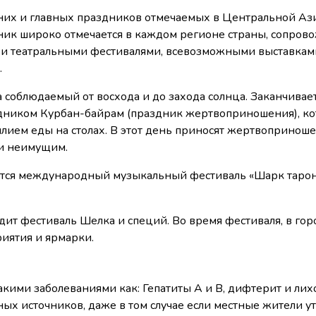
вних и главных праздников отмечаемых в Центральной Аз
дник широко отмечается в каждом регионе страны, сопро
и театральными фестивалями, всевозможными выставкам
.
 соблюдаемый от восхода и до захода солнца. Заканчивае
дником Курбан-байрам (праздник жертвоприношения), к
лием еды на столах. В этот день приносят жертвоприноше
 и неимущим.
тся международный музыкальный фестиваль «Шарк таро
ит фестиваль Шелка и специй. Во время фестиваля, в гор
риятия и ярмарки.
такими заболеваниями как: Гепатиты А и B, дифтерит и лих
тных источников, даже в том случае если местные жители 