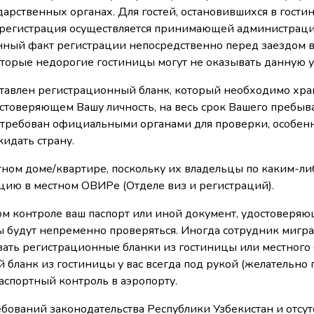
рственных органах. Для гостей, остановившихся в гости
кая регистрация осуществляется принимающей администрац
нный факт регистрации непосредственно перед заездом в
оторые недорогие гостиницы могут не оказывать данную у
ставлен регистрационный бланк, который необходимо хра
остоверяющем Вашу личность, на весь срок Вашего пребыв
стребован официальными органами для проверки, особен
кидать страну.
стном доме/квартире, поскольку их владельцы по каким-ли
цию в местном ОВИРе (Отделе виз и регистраций).
ом контроле ваш паспорт или иной документ, удостоверя
зы будут непременно проверяться. Иногда сотрудник миг
зать регистрационные бланки из гостиницы или местного
 бланк из гостиницы у вас всегда под рукой (желательно
паспортный контроль в аэропорту.
ебований законодательства Республики Узбекистан и отсут