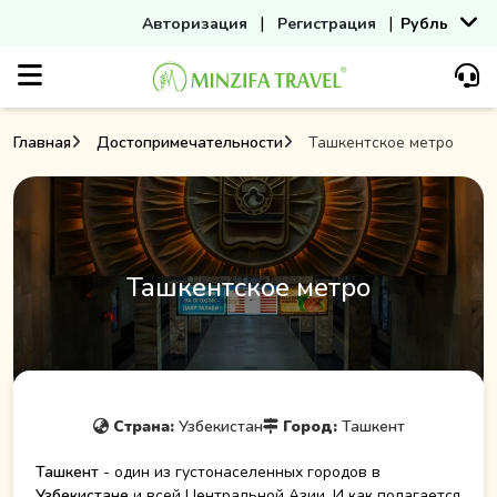
|
|
Авторизация
Регистрация
Рубль
Главная
Достопримечательности
Ташкентское метро
Ташкентское метро
Страна:
Узбекистан
Город:
Ташкент
Ташкент
- один из густонаселенных городов в
Узбекистане
и всей Центральной Азии. И как полагается