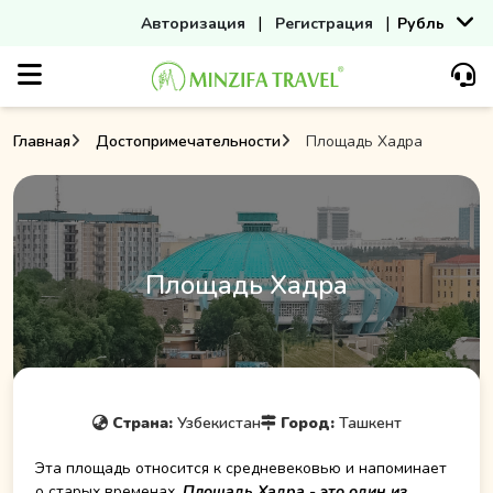
|
|
Авторизация
Регистрация
Рубль
Главная
Достопримечательности
Площадь Хадра
Площадь Хадра
Страна:
Узбекистан
Город:
Ташкент
Эта площадь относится к средневековью и напоминает
о старых временах.
Площадь Хадра - это один из