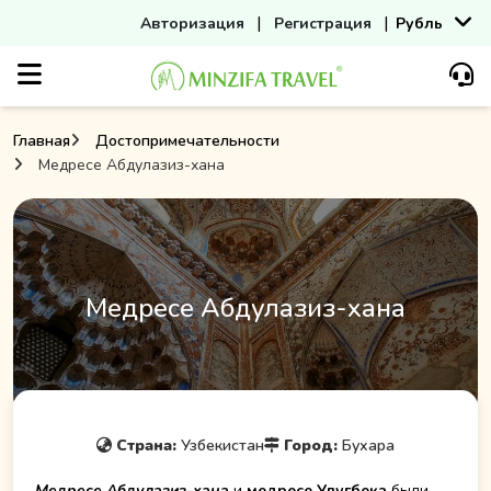
|
|
Авторизация
Регистрация
Рубль
Главная
Достопримечательности
Медресе Абдулазиз-хана
Медресе Абдулазиз-хана
Страна:
Узбекистан
Город:
Бухара
Медресе Абдулазиз-хана
и
медресе Улугбека
были