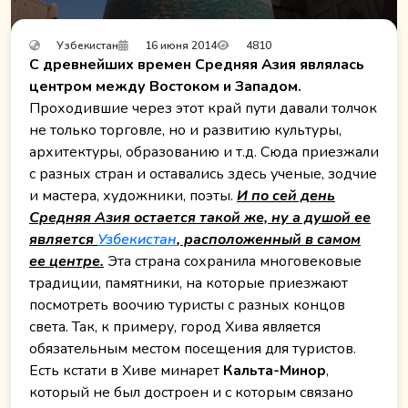
Узбекистан
16 июня 2014
4810
С древнейших времен Средняя Азия являлась
центром между Востоком и Западом.
Проходившие через этот край пути давали толчок
не только торговле, но и развитию культуры,
архитектуры, образованию и т.д. Сюда приезжали
с разных стран и оставались здесь ученые, зодчие
и мастера, художники, поэты.
И по сей день
Средняя Азия остается такой же, ну а душой ее
является
Узбекистан
, расположенный в самом
ее центре.
Эта страна сохранила многовековые
традиции, памятники, на которые приезжают
посмотреть воочию туристы с разных концов
света. Так, к примеру, город Хива является
обязательным местом посещения для туристов.
Есть кстати в Хиве минарет
Кальта-Минор
,
который не был достроен и с которым связано