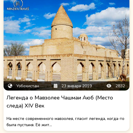
Узбекистан
23 января 2019
2832
Легенда о Мавзолее Чашмаи Аюб (Место
следа) XIV Век
На месте современного мавзолея, гласит легенда, когда-то
была пустыня. Её жит...