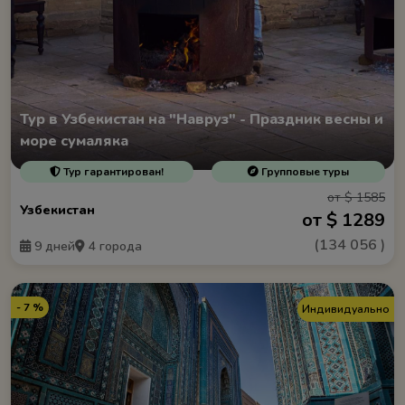
Тур в Узбекистан на "Навруз" - Праздник весны и
море сумаляка
Тур гарантирован!
Групповые туры
от $ 1585
Узбекистан
от $ 1289
(
134 056
)
9 дней
4 города
- 7 %
Индивидуально