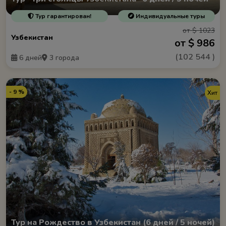
Тур гарантирован!
Индивидуальные туры
от $ 1023
Узбекистан
от $ 986
(
102 544
)
6 дней
3 города
- 9 %
Хит
Тур на Рождество в Узбекистан (6 дней / 5 ночей)