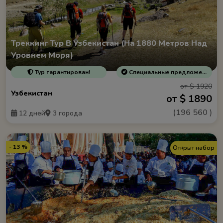
Треккинг Тур В Узбекистан (На 1880 Метров Над
Уровнем Моря)
Тур гарантирован!
Специальные предложения
от $ 1920
Узбекистан
от $ 1890
(
196 560
)
12 дней
3 города
- 13 %
Открыт набор