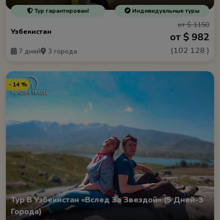
Тур гарантирован!
Индивидуальные туры
от $ 1150
Узбекистан
от $ 982
(
102 128
)
7 дней
3 города
- 14 %
Тур В Узбекистан «Вслед За Звездой» (5 Дней-3
Города)