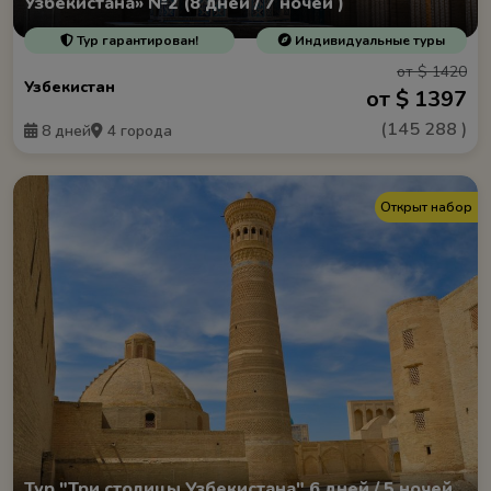
Узбекистана» №2 (8 дней / 7 ночей )
Тур гарантирован!
Индивидуальные туры
от $ 1420
Узбекистан
от $ 1397
(
145 288
)
8 дней
4 города
Открыт набор
Тур "Три столицы Узбекистана" 6 дней / 5 ночей