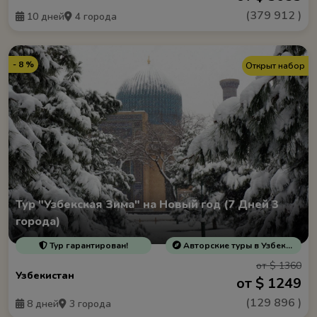
(
379 912
)
10 дней
4 города
- 8 %
Открыт набор
Тур "Узбекская Зима" на Новый год (7 Дней 3
города)
Тур гарантирован!
Авторские туры в Узбекистан
от $ 1360
Узбекистан
от $ 1249
(
129 896
)
8 дней
3 города