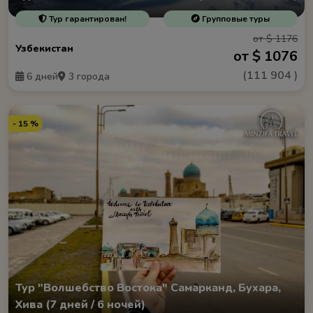
Тур гарантирован!
Групповые туры
от $ 1176
Узбекистан
от $ 1076
(
111 904
)
6 дней
3 города
- 15 %
Тур "Волшебство Востока" Самарканд, Бухара,
Хива (7 дней / 6 ночей)