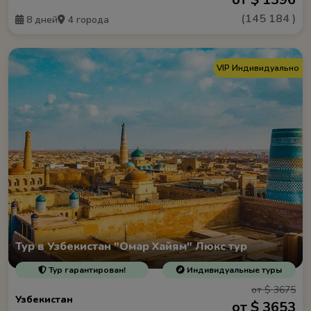
(
145 184
)
8 дней
4 города
VIP Индивидуально
Тур в Узбекистан "Омар Хайям" Люкс тур
Тур гарантирован!
Индивидуальные туры
от $ 3675
Узбекистан
от $ 3653