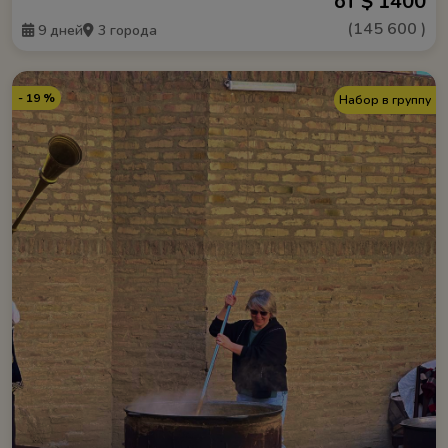
от $ 1400
(
145 600
)
9 дней
3 города
- 19 %
Набор в группу