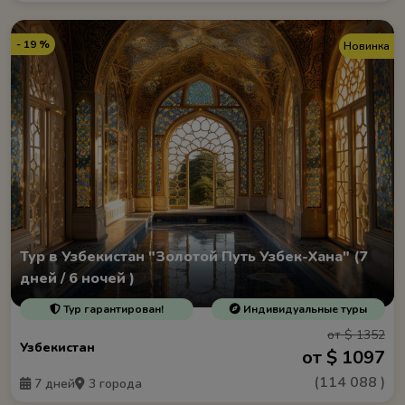
- 19 %
Новинка
Тур в Узбекистан "Золотой Путь Узбек-Хана" (7
дней / 6 ночей )
Тур гарантирован!
Индивидуальные туры
от $ 1352
Узбекистан
от $ 1097
(
114 088
)
7 дней
3 города