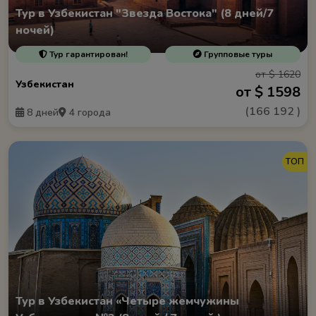
Тур в Узбекистан "Звезда Востока" (8 дней/7
ночей)
Тур гарантирован!
Групповые туры
от $ 1620
Узбекистан
от $ 1598
(
166 192
)
8 дней
4 города
ТОП
Тур в Узбекистан «Четыре жемчужины