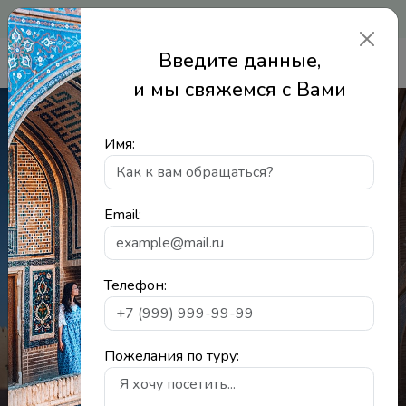
|
|
Авторизация
Регистрация
Рубль
Введите данные,
и мы свяжемся с Вами
Имя:
Туры в Узбекистан
Email:
Телефон:
Многодневные
Короткие
Однодневные
Зимой
Весной
Летом
Осенью
Пожелания по туру: