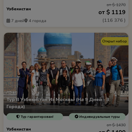
от $ 1270
Узбекистан
от $ 1119
(
116 376
)
7 дней
4 города
Открыт набор
Тур В Узбекистан Из Москвы (На 9 Дней - 3
Города)
Тур гарантирован!
Индивидуальные туры
от $ 1430
Узбекистан