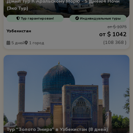
Джип Тур К Аральскому Морю - 5 Дней/4 Ночи
(Эко Тур)
Тур гарантирован!
Индивидуальные туры
от $ 1075
Узбекистан
от $ 1042
(
108 368
)
5 дней
1 город
Тур "Золото Эмира" в Узбекистан (8 дней)